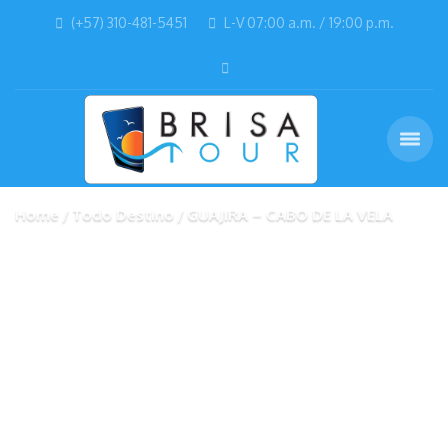
(+57) 310-481-5451
L-V 07:00 a.m. / 19:00 p.m.
Home
Todo Destino
GUAJIRA – CABO DE LA VELA